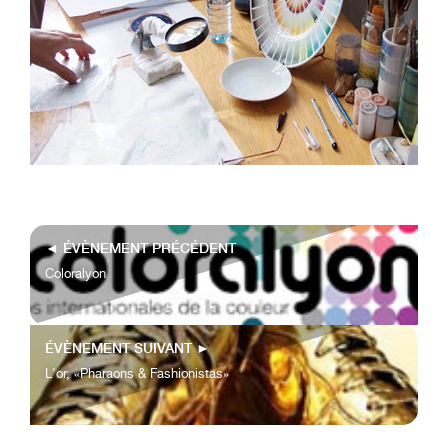
◄
ÉVÈNEMENT PRÉCÉDENT
Coloralyon
ÉVÈNEMENT SUIVANT
►
L'or, «Pharaons & Fashionistas»