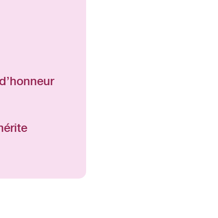
 d’honneur
érite