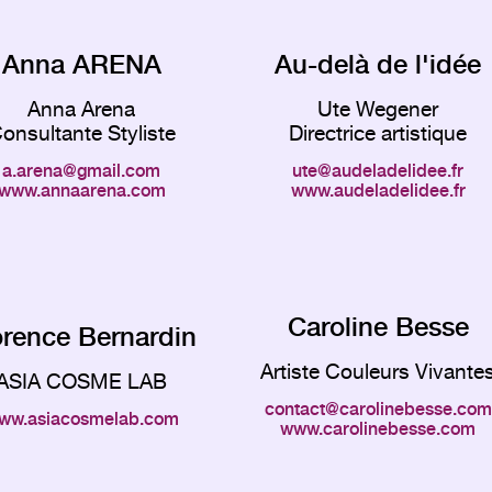
Anna ARENA
Au-delà de l'idée
Anna Arena
Ute Wegener
onsultante Styliste
Directrice artistique
a.arena
gmail.com
ute
audeladelidee.fr
www.annaarena.com
www.audeladelidee.fr
Caroline Besse
orence Bernardin
Artiste Couleurs Vivante
ASIA COSME LAB
contact
carolinebesse.com
ww.asiacosmelab.com
www.carolinebesse.com