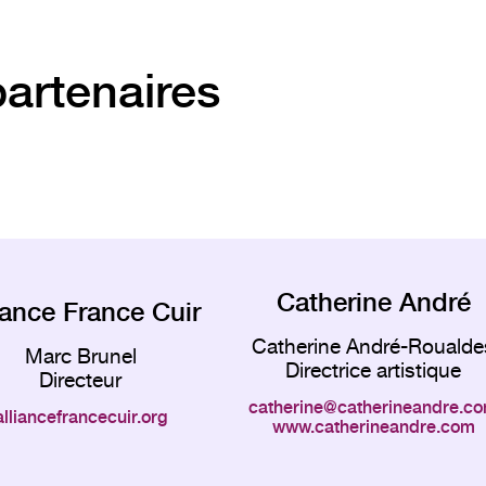
artenaires
Catherine André
iance France Cuir
Catherine André-Roualde
Marc Brunel
Directrice artistique
Directeur
catherine
catherineandre.c
alliancefrancecuir.org
www.catherineandre.com