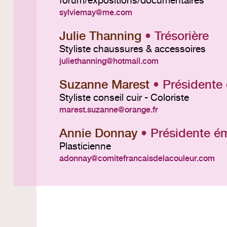
forum/expositions/documentaires
sylviemay
me.com
Julie Thanning
• Trésorière
Styliste chaussures & accessoires
juliethanning
hotmail.com
Suzanne Marest
• Présidente
Styliste conseil cuir - Coloriste
marest.suzanne
orange.fr
Annie Donnay
• Présidente ém
Plasticienne
adonnay
comitefrancaisdelacouleur.com