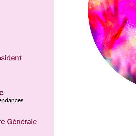
ésident
e
 tendances
re Générale