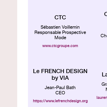
C
CTC
Sébastien Voillemin
Responsable Prospective
Ch
Mode
www.ctcgroupe.com
Le FRENCH DESIGN
L
by VIA
Gr
Jean-Paul Bath
CEO
lauren
https://www.lefrenchdesign.org