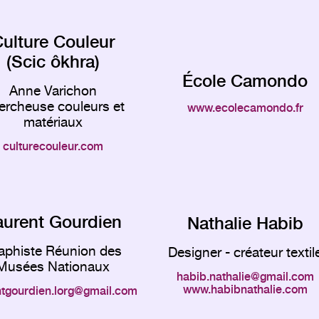
ulture Couleur
(Scic ôkhra)
École Camondo
Anne Varichon
ercheuse couleurs et
www.ecolecamondo.fr
matériaux
culturecouleur.com
aurent Gourdien
Nathalie Habib
aphiste Réunion des
Designer - créateur textil
Musées Nationaux
habib.nathalie
gmail.com
www.habibnathalie.com
tgourdien.lorg
gmail.com