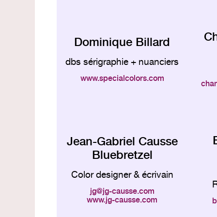
Ch
Dominique Billard
dbs sérigraphie + nuanciers
www.specialcolors.com
chan
Jean-Gabriel Causse
Bluebretzel
Color designer & écrivain
R
jg
jg-causse.com
www.jg-causse.com
b