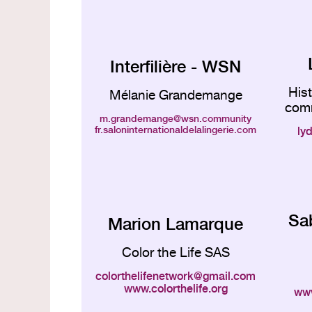
Interfilière - WSN
His
Mélanie Grandemange
comm
m.grandemange
wsn.community
fr.saloninternationaldelalingerie.com
ly
Sa
Marion Lamarque
Color the Life SAS
colorthelifenetwork
gmail.com
www.colorthelife.org
www