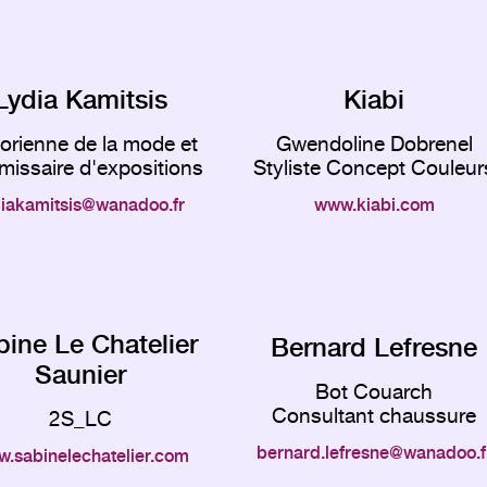
Lydia Kamitsis
Kiabi
torienne de la mode et
Gwendoline Dobrenel
issaire d'expositions
Styliste Concept Couleur
diakamitsis
wanadoo.fr
www.kiabi.com
bine Le Chatelier
Bernard Lefresne
Saunier
Bot Couarch
Consultant chaussure
2S_LC
bernard.lefresne
wanadoo.f
.sabinelechatelier.com